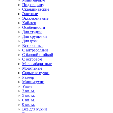
Минимализм
Под старину
Скандинавские
Элитные
Эксклюзивные
Хай-тек
Особенности
Для студии
Для хрущевки
Для дачи
Встроенные
С антресолями
С барной стойкой
С островом
Малогабаритные
Модульные
Скрытые ручки
Размер
Мини-кухни
Узкие
3 кв. м.
5 кв. м.
6 кв. м.
9 кв. м.
Все для кухни