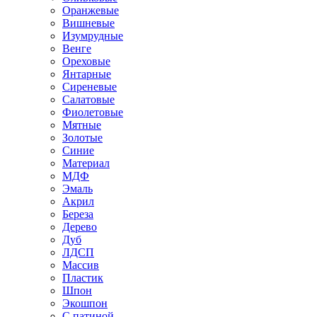
Оранжевые
Вишневые
Изумрудные
Венге
Ореховые
Янтарные
Сиреневые
Салатовые
Фиолетовые
Мятные
Золотые
Синие
Материал
МДФ
Эмаль
Акрил
Береза
Дерево
Дуб
ЛДСП
Массив
Пластик
Шпон
Экошпон
С патиной