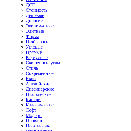
ДСП
Стоимость
Дешевые
Дорогие
Эконом-класс
Элитные
Форма
П-образные
Угловые
Прямые
Радиусные
Скошенные углы
Стиль
Современные
Евро
Английские
Дизайнерские
Итальянские
Кантри
Классические
Лофт
Модерн
Прованс
Неоклассика