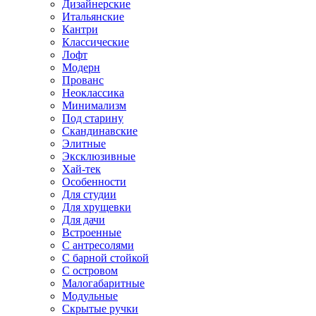
Дизайнерские
Итальянские
Кантри
Классические
Лофт
Модерн
Прованс
Неоклассика
Минимализм
Под старину
Скандинавские
Элитные
Эксклюзивные
Хай-тек
Особенности
Для студии
Для хрущевки
Для дачи
Встроенные
С антресолями
С барной стойкой
С островом
Малогабаритные
Модульные
Скрытые ручки