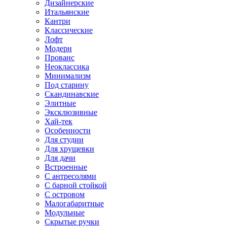
Дизайнерские
Итальянские
Кантри
Классические
Лофт
Модерн
Прованс
Неоклассика
Минимализм
Под старину
Скандинавские
Элитные
Эксклюзивные
Хай-тек
Особенности
Для студии
Для хрущевки
Для дачи
Встроенные
С антресолями
С барной стойкой
С островом
Малогабаритные
Модульные
Скрытые ручки