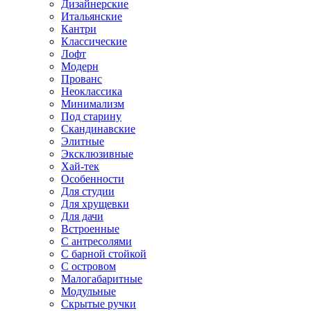
Дизайнерские
Итальянские
Кантри
Классические
Лофт
Модерн
Прованс
Неоклассика
Минимализм
Под старину
Скандинавские
Элитные
Эксклюзивные
Хай-тек
Особенности
Для студии
Для хрущевки
Для дачи
Встроенные
С антресолями
С барной стойкой
С островом
Малогабаритные
Модульные
Скрытые ручки