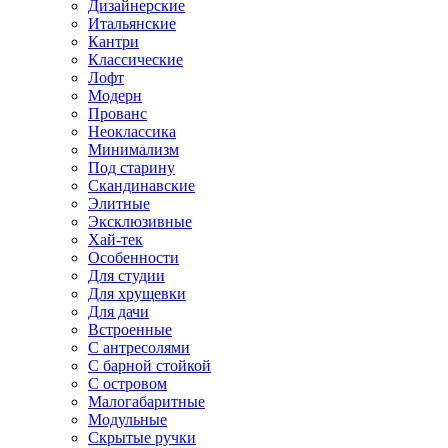
Дизайнерские
Итальянские
Кантри
Классические
Лофт
Модерн
Прованс
Неоклассика
Минимализм
Под старину
Скандинавские
Элитные
Эксклюзивные
Хай-тек
Особенности
Для студии
Для хрущевки
Для дачи
Встроенные
С антресолями
С барной стойкой
С островом
Малогабаритные
Модульные
Скрытые ручки