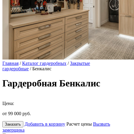
Главная
/
Каталог гардеробных
/
Закрытые
гардеробные
/ Бенкалис
Гардеробная Бенкалис
Цена:
от 99 000
руб.
Добавить в корзину
Расчет цены
Вызвать
Заказать
замерщика