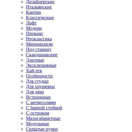
Дизайнерские
Итальянские
Кантри
Классические
Лофт
Модерн
Прованс
Неоклассика
Минимализм
Под старину
Скандинавские
Элитные
Эксклюзивные
Хай-тек
Особенности
Для студии
Для хрущевки
Для дачи
Встроенные
С антресолями
С барной стойкой
С островом
Малогабаритные
Модульные
Скрытые ручки