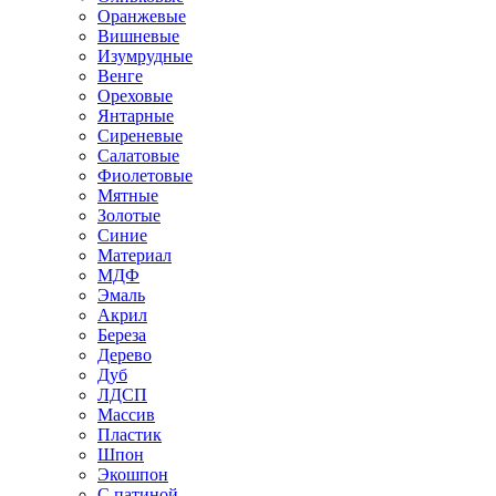
Оранжевые
Вишневые
Изумрудные
Венге
Ореховые
Янтарные
Сиреневые
Салатовые
Фиолетовые
Мятные
Золотые
Синие
Материал
МДФ
Эмаль
Акрил
Береза
Дерево
Дуб
ЛДСП
Массив
Пластик
Шпон
Экошпон
С патиной