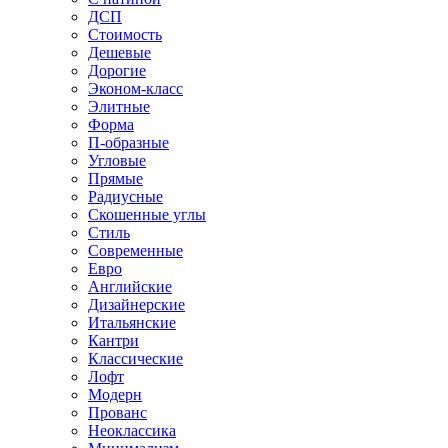
ДСП
Стоимость
Дешевые
Дорогие
Эконом-класс
Элитные
Форма
П-образные
Угловые
Прямые
Радиусные
Скошенные углы
Стиль
Современные
Евро
Английские
Дизайнерские
Итальянские
Кантри
Классические
Лофт
Модерн
Прованс
Неоклассика