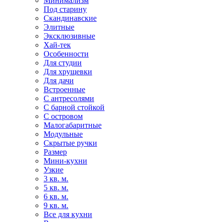
Минимализм
Под старину
Скандинавские
Элитные
Эксклюзивные
Хай-тек
Особенности
Для студии
Для хрущевки
Для дачи
Встроенные
С антресолями
С барной стойкой
С островом
Малогабаритные
Модульные
Скрытые ручки
Размер
Мини-кухни
Узкие
3 кв. м.
5 кв. м.
6 кв. м.
9 кв. м.
Все для кухни