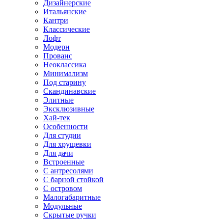
Дизайнерские
Итальянские
Кантри
Классические
Лофт
Модерн
Прованс
Неоклассика
Минимализм
Под старину
Скандинавские
Элитные
Эксклюзивные
Хай-тек
Особенности
Для студии
Для хрущевки
Для дачи
Встроенные
С антресолями
С барной стойкой
С островом
Малогабаритные
Модульные
Скрытые ручки