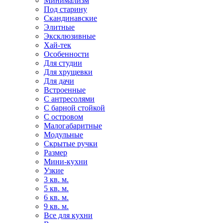
Минимализм
Под старину
Скандинавские
Элитные
Эксклюзивные
Хай-тек
Особенности
Для студии
Для хрущевки
Для дачи
Встроенные
С антресолями
С барной стойкой
С островом
Малогабаритные
Модульные
Скрытые ручки
Размер
Мини-кухни
Узкие
3 кв. м.
5 кв. м.
6 кв. м.
9 кв. м.
Все для кухни