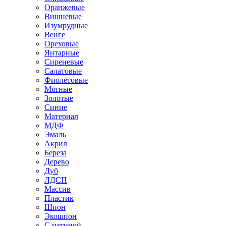
Оранжевые
Вишневые
Изумрудные
Венге
Ореховые
Янтарные
Сиреневые
Салатовые
Фиолетовые
Мятные
Золотые
Синие
Материал
МДФ
Эмаль
Акрил
Береза
Дерево
Дуб
ЛДСП
Массив
Пластик
Шпон
Экошпон
С патиной