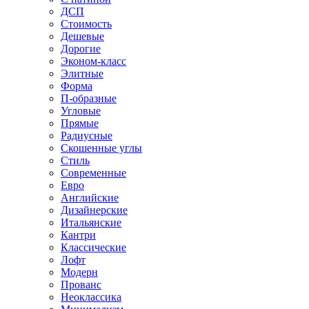
ДСП
Стоимость
Дешевые
Дорогие
Эконом-класс
Элитные
Форма
П-образные
Угловые
Прямые
Радиусные
Скошенные углы
Стиль
Современные
Евро
Английские
Дизайнерские
Итальянские
Кантри
Классические
Лофт
Модерн
Прованс
Неоклассика