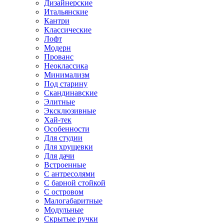
Дизайнерские
Итальянские
Кантри
Классические
Лофт
Модерн
Прованс
Неоклассика
Минимализм
Под старину
Скандинавские
Элитные
Эксклюзивные
Хай-тек
Особенности
Для студии
Для хрущевки
Для дачи
Встроенные
С антресолями
С барной стойкой
С островом
Малогабаритные
Модульные
Скрытые ручки