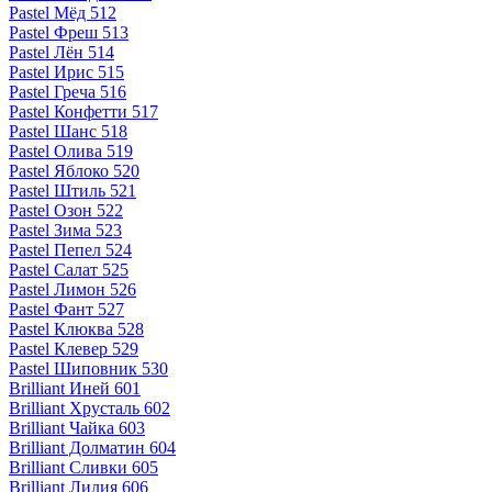
Pastel Мёд 512
Pastel Фреш 513
Pastel Лён 514
Pastel Ирис 515
Pastel Греча 516
Pastel Конфетти 517
Pastel Шанс 518
Pastel Олива 519
Pastel Яблоко 520
Pastel Штиль 521
Pastel Озон 522
Pastel Зима 523
Pastel Пепел 524
Pastel Салат 525
Pastel Лимон 526
Pastel Фант 527
Pastel Клюква 528
Pastel Клевер 529
Pastel Шиповник 530
Brilliant Иней 601
Brilliant Хрусталь 602
Brilliant Чайка 603
Brilliant Долматин 604
Brilliant Сливки 605
Brilliant Лилия 606