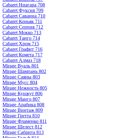
Cabaret Ниагара 708
Cabaret Фуксия 709
Cabaret Саванна 710
Cabaret Коньяк 711
Cabaret Серпия 712
Cabaret Мокко 713
Cabaret Танго 714
Cabaret Хром 715
Cabaret Графит 716
Cabaret Комета 717
Cabaret Алмаз 718
Mirage Вуаль 801
Mirage Шампань 802
Mirage Саяны 803
Mirage Мусс 804
Mirage Нежность 805
Mirage Кунжут 806
Mirage Манго 807
Mirage Арабика 808
Mirage Винтаж 809
Mirage Гретта 810
Mirage Фламенко 811
Mirage Шелест 812
Mirage Сабрита 813
Mirage Гольф 814