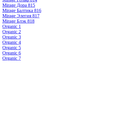
Mirage Дора 815
Mirage Балтика 816
Mirage Элегия 817
Mirage Блэк 818
Organic 1
Organic 2
Organic 3
Organic 4
Organic 5
Organic 6
Organic 7