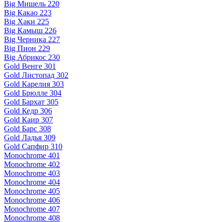
Big Мишель 220
Big Какао 223
Big Хаки 225
Big Камыш 226
Big Черника 227
Big Пион 229
Big Абрикос 230
Gold Венге 301
Gold Листопад 302
Gold Карелия 303
Gold Брюлле 304
Gold Бархат 305
Gold Кедр 306
Gold Каир 307
Gold Барс 308
Gold Ладья 309
Gold Сапфир 310
Monochrome 401
Monochrome 402
Monochrome 403
Monochrome 404
Monochrome 405
Monochrome 406
Monochrome 407
Monochrome 408