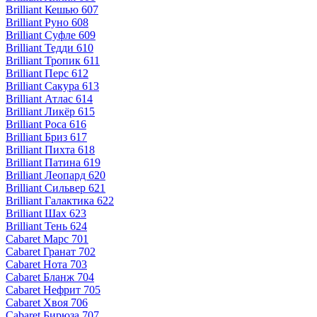
Brilliant Кешью 607
Brilliant Руно 608
Brilliant Суфле 609
Brilliant Тедди 610
Brilliant Тропик 611
Brilliant Перс 612
Brilliant Сакура 613
Brilliant Атлас 614
Brilliant Ликёр 615
Brilliant Роса 616
Brilliant Бриз 617
Brilliant Пихта 618
Brilliant Патина 619
Brilliant Леопард 620
Brilliant Сильвер 621
Brilliant Галактика 622
Brilliant Шах 623
Brilliant Тень 624
Cabaret Марс 701
Cabaret Гранат 702
Cabaret Нота 703
Cabaret Бланж 704
Cabaret Нефрит 705
Cabaret Хвоя 706
Cabaret Бирюза 707