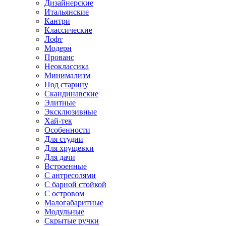
Дизайнерские
Итальянские
Кантри
Классические
Лофт
Модерн
Прованс
Неоклассика
Минимализм
Под старину
Скандинавские
Элитные
Эксклюзивные
Хай-тек
Особенности
Для студии
Для хрущевки
Для дачи
Встроенные
С антресолями
С барной стойкой
С островом
Малогабаритные
Модульные
Скрытые ручки