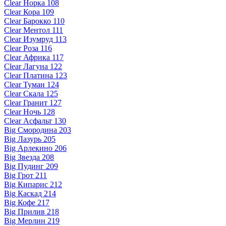
Clear Норка 108
Clear Кора 109
Clear Барокко 110
Clear Ментол 111
Clear Изумруд 113
Clear Роза 116
Clear Африка 117
Clear Лагуна 122
Clear Платина 123
Clear Туман 124
Clear Скала 125
Clear Гранит 127
Clear Ночь 128
Clear Асфальт 130
Big Смородина 203
Big Лазурь 205
Big Арлекино 206
Big Звезда 208
Big Пудинг 209
Big Грот 211
Big Кипарис 212
Big Каскад 214
Big Кофе 217
Big Прилив 218
Big Мерлин 219