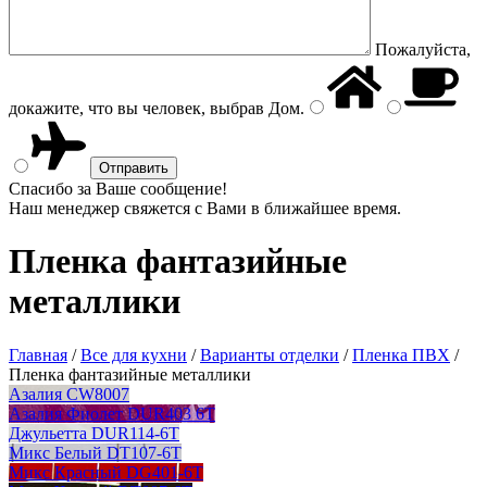
Пожалуйста,
докажите, что вы человек, выбрав
Дом
.
Спасибо за Ваше сообщение!
Наш менеджер свяжется с Вами в ближайшее время.
Пленка фантазийные
металлики
Главная
/
Все для кухни
/
Варианты отделки
/
Пленка ПВХ
/
Пленка фантазийные металлики
Азалия CW8007
Азалия Фиолет DUR403 6T
Джульетта DUR114-6T
Микс Белый DT107-6T
Микс Красный DG401-6T