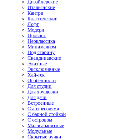
Дизайнерские
Итальянские
Кантри
Классические
Лофт
Модерн
Прованс
Неоклассика
Минимализм
Под старину
Скандинавские
Элитные
Эксклюзивные
Хай-тек
Особенности
Для студии
Для хрущевки
Для дачи
Встроенные
С антресолями
С барной стойкой
С островом
Малогабаритные
Модульные
Скрытые ручки