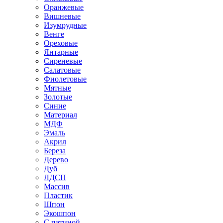
Оранжевые
Вишневые
Изумрудные
Венге
Ореховые
Янтарные
Сиреневые
Салатовые
Фиолетовые
Мятные
Золотые
Синие
Материал
МДФ
Эмаль
Акрил
Береза
Дерево
Дуб
ЛДСП
Массив
Пластик
Шпон
Экошпон
С патиной