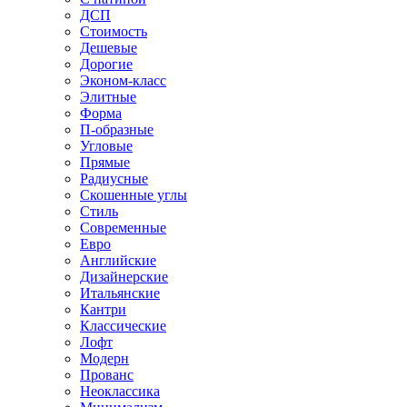
ДСП
Стоимость
Дешевые
Дорогие
Эконом-класс
Элитные
Форма
П-образные
Угловые
Прямые
Радиусные
Скошенные углы
Стиль
Современные
Евро
Английские
Дизайнерские
Итальянские
Кантри
Классические
Лофт
Модерн
Прованс
Неоклассика