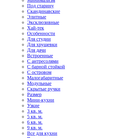
Минимализм
Под старину
Скандинавские
Элитные
Эксклюзивные
Хай-тек
Особенности
Для студии
Для хрущевки
Для дачи
Встроенные
С антресолями
С барной стойкой
С островом
Малогабаритные
Модульные
Скрытые ручки
Размер
Мини-кухни
Узкие
3 кв. м.
5 кв. м.
6 кв. м.
9 кв. м.
Все для кухни