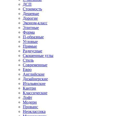
ДСП
Стоимость
Дешевые
Дорогие
Эконом-класс
Элитные
Форма
П-образные
Угловые
Прямые
Радиусные
Скошенные углы
Стиль
Современные
Евро
Английские
Дизайнерские
Итальянские
Кантри
Классические
Лофт
Модерн
Прованс
Неоклассика