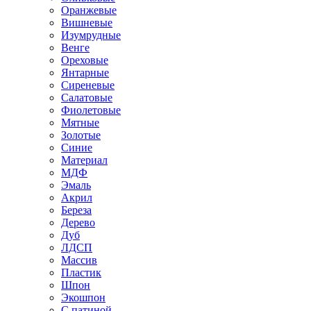
Оранжевые
Вишневые
Изумрудные
Венге
Ореховые
Янтарные
Сиреневые
Салатовые
Фиолетовые
Мятные
Золотые
Синие
Материал
МДФ
Эмаль
Акрил
Береза
Дерево
Дуб
ЛДСП
Массив
Пластик
Шпон
Экошпон
С патиной