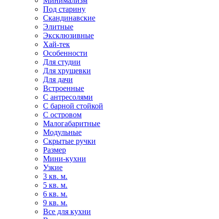
Минимализм
Под старину
Скандинавские
Элитные
Эксклюзивные
Хай-тек
Особенности
Для студии
Для хрущевки
Для дачи
Встроенные
С антресолями
С барной стойкой
С островом
Малогабаритные
Модульные
Скрытые ручки
Размер
Мини-кухни
Узкие
3 кв. м.
5 кв. м.
6 кв. м.
9 кв. м.
Все для кухни