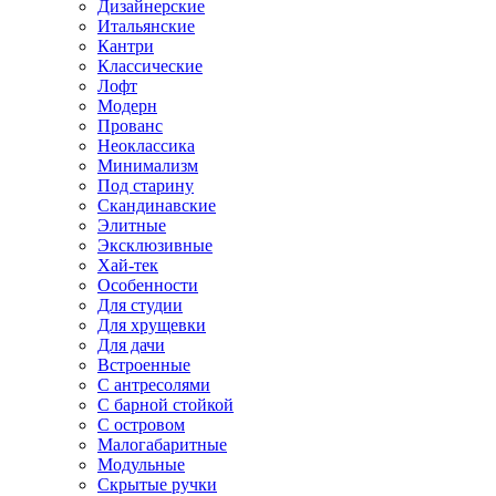
Дизайнерские
Итальянские
Кантри
Классические
Лофт
Модерн
Прованс
Неоклассика
Минимализм
Под старину
Скандинавские
Элитные
Эксклюзивные
Хай-тек
Особенности
Для студии
Для хрущевки
Для дачи
Встроенные
С антресолями
С барной стойкой
С островом
Малогабаритные
Модульные
Скрытые ручки