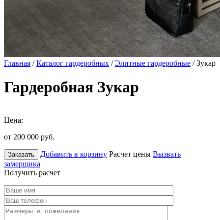
Главная
/
Каталог гардеробных
/
Элитные гардеробные
/ Зукар
Гардеробная Зукар
Цена:
от 200 000
руб.
Добавить в корзину
Расчет цены
Вызвать
Заказать
замерщика
Получить расчет