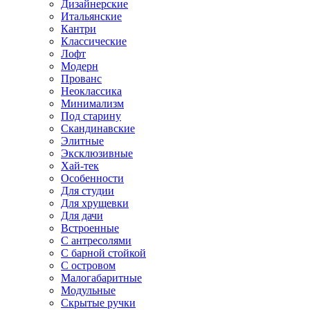
Дизайнерские
Итальянские
Кантри
Классические
Лофт
Модерн
Прованс
Неоклассика
Минимализм
Под старину
Скандинавские
Элитные
Эксклюзивные
Хай-тек
Особенности
Для студии
Для хрущевки
Для дачи
Встроенные
С антресолями
С барной стойкой
С островом
Малогабаритные
Модульные
Скрытые ручки