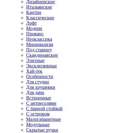
Дизайнерские
Итальянские
Кантри
Классические
Лофт
Модерн
Прованс
Неоклассика
Минимализм
Под старину
Скандинавские
Элитные
Эксклюзивные
Хай-тек
Особенности
Для студии
Для хрущевки
Для дачи
Встроенные
С антресолями
С барной стойкой
С островом
Малогабаритные
Модульные
Скрытые ручки