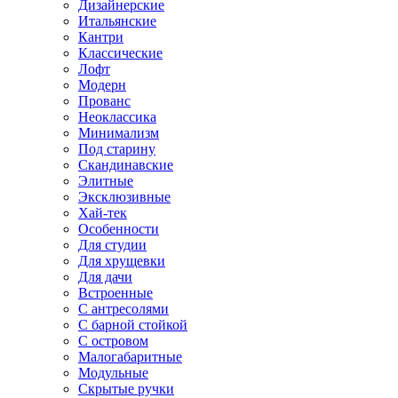
Дизайнерские
Итальянские
Кантри
Классические
Лофт
Модерн
Прованс
Неоклассика
Минимализм
Под старину
Скандинавские
Элитные
Эксклюзивные
Хай-тек
Особенности
Для студии
Для хрущевки
Для дачи
Встроенные
С антресолями
С барной стойкой
С островом
Малогабаритные
Модульные
Скрытые ручки