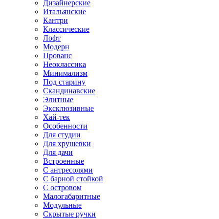
Дизайнерские
Итальянские
Кантри
Классические
Лофт
Модерн
Прованс
Неоклассика
Минимализм
Под старину
Скандинавские
Элитные
Эксклюзивные
Хай-тек
Особенности
Для студии
Для хрущевки
Для дачи
Встроенные
С антресолями
С барной стойкой
С островом
Малогабаритные
Модульные
Скрытые ручки