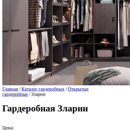
Главная
/
Каталог гардеробных
/
Открытые
гардеробные
/ Зларин
Гардеробная Зларин
Цена: