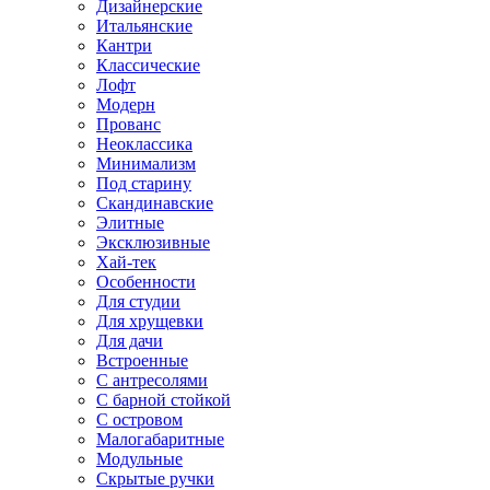
Дизайнерские
Итальянские
Кантри
Классические
Лофт
Модерн
Прованс
Неоклассика
Минимализм
Под старину
Скандинавские
Элитные
Эксклюзивные
Хай-тек
Особенности
Для студии
Для хрущевки
Для дачи
Встроенные
С антресолями
С барной стойкой
С островом
Малогабаритные
Модульные
Скрытые ручки