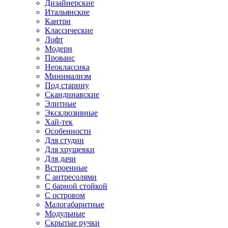
Дизайнерские
Итальянские
Кантри
Классические
Лофт
Модерн
Прованс
Неоклассика
Минимализм
Под старину
Скандинавские
Элитные
Эксклюзивные
Хай-тек
Особенности
Для студии
Для хрущевки
Для дачи
Встроенные
С антресолями
С барной стойкой
С островом
Малогабаритные
Модульные
Скрытые ручки