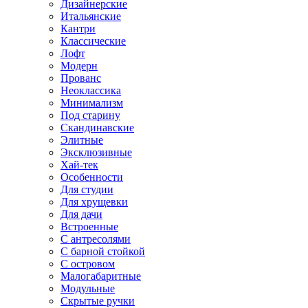
Дизайнерские
Итальянские
Кантри
Классические
Лофт
Модерн
Прованс
Неоклассика
Минимализм
Под старину
Скандинавские
Элитные
Эксклюзивные
Хай-тек
Особенности
Для студии
Для хрущевки
Для дачи
Встроенные
С антресолями
С барной стойкой
С островом
Малогабаритные
Модульные
Скрытые ручки