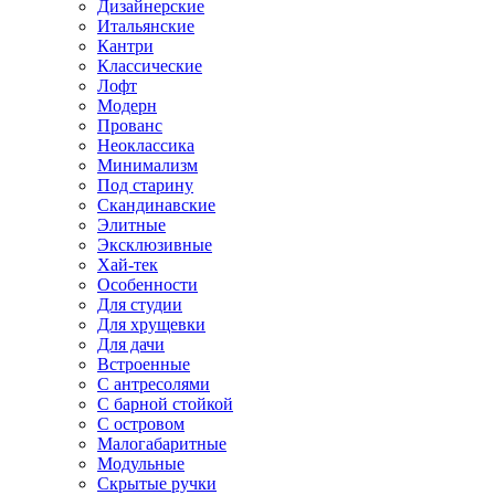
Дизайнерские
Итальянские
Кантри
Классические
Лофт
Модерн
Прованс
Неоклассика
Минимализм
Под старину
Скандинавские
Элитные
Эксклюзивные
Хай-тек
Особенности
Для студии
Для хрущевки
Для дачи
Встроенные
С антресолями
С барной стойкой
С островом
Малогабаритные
Модульные
Скрытые ручки