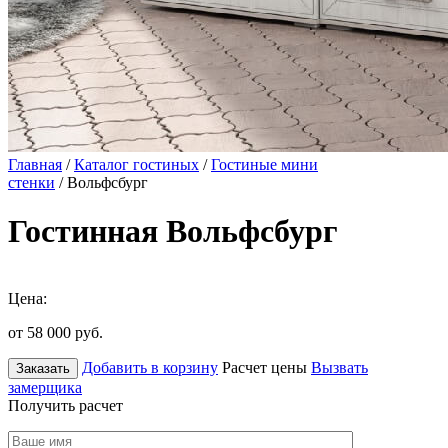
Главная
/
Каталог гостиных
/
Гостиные мини
стенки
/ Вольфсбург
Гостинная Вольфсбург
Цена:
от 58 000
руб.
Добавить в корзину
Расчет цены
Вызвать
Заказать
замерщика
Получить расчет