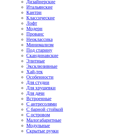
Дизайнерские
Итальянские
Кантри
Классические
Лофт
Модерн
Прованс
Неоклассика
Минимализм
Под старину
Скандинавские
Элитные
Эксклюзивные
Хай-тек
Особенности
Для студии
Для хрущевки
Для дачи
Встроенные
С антресолями
С барной стойкой
С островом
Малогабаритные
Модульные
Скрытые ручки