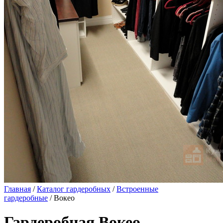
Главная
/
Каталог гардеробных
/
Встроенные
гардеробные
/ Вокео
Гардеробная Вокео