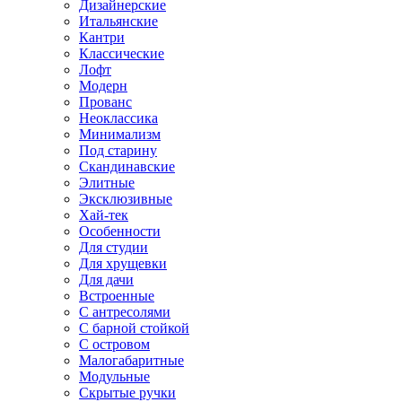
Дизайнерские
Итальянские
Кантри
Классические
Лофт
Модерн
Прованс
Неоклассика
Минимализм
Под старину
Скандинавские
Элитные
Эксклюзивные
Хай-тек
Особенности
Для студии
Для хрущевки
Для дачи
Встроенные
С антресолями
С барной стойкой
С островом
Малогабаритные
Модульные
Скрытые ручки