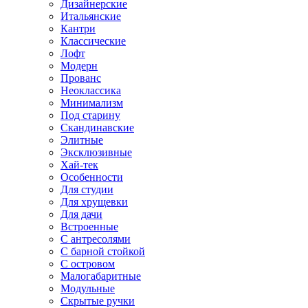
Дизайнерские
Итальянские
Кантри
Классические
Лофт
Модерн
Прованс
Неоклассика
Минимализм
Под старину
Скандинавские
Элитные
Эксклюзивные
Хай-тек
Особенности
Для студии
Для хрущевки
Для дачи
Встроенные
С антресолями
С барной стойкой
С островом
Малогабаритные
Модульные
Скрытые ручки