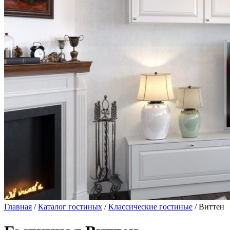
Главная
/
Каталог гостиных
/
Классические гостиные
/ Виттен