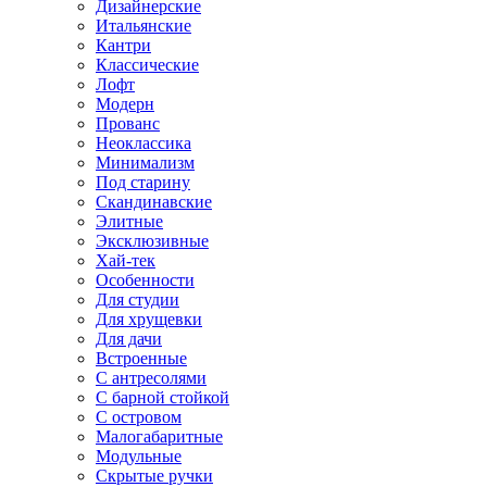
Дизайнерские
Итальянские
Кантри
Классические
Лофт
Модерн
Прованс
Неоклассика
Минимализм
Под старину
Скандинавские
Элитные
Эксклюзивные
Хай-тек
Особенности
Для студии
Для хрущевки
Для дачи
Встроенные
С антресолями
С барной стойкой
С островом
Малогабаритные
Модульные
Скрытые ручки