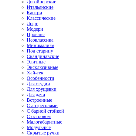
Дизайнерские
Итальянские
Кантри
Классические
Лофт
Модерн
Прованс
Неоклассика
Минимализм
Под старину
Скандинавские
Элитные
Эксклюзивные
Хай-тек
Особенности
Для студии
Для хрущевки
Для дачи
Встроенные
С антресолями
С барной стойкой
С островом
Малогабаритные
Модульные
Скрытые ручки