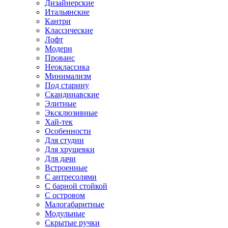
Дизайнерские
Итальянские
Кантри
Классические
Лофт
Модерн
Прованс
Неоклассика
Минимализм
Под старину
Скандинавские
Элитные
Эксклюзивные
Хай-тек
Особенности
Для студии
Для хрущевки
Для дачи
Встроенные
С антресолями
С барной стойкой
С островом
Малогабаритные
Модульные
Скрытые ручки