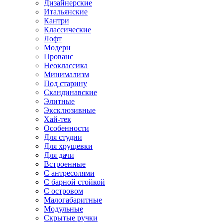
Дизайнерские
Итальянские
Кантри
Классические
Лофт
Модерн
Прованс
Неоклассика
Минимализм
Под старину
Скандинавские
Элитные
Эксклюзивные
Хай-тек
Особенности
Для студии
Для хрущевки
Для дачи
Встроенные
С антресолями
С барной стойкой
С островом
Малогабаритные
Модульные
Скрытые ручки