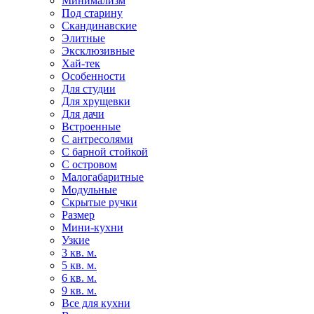
Минимализм
Под старину
Скандинавские
Элитные
Эксклюзивные
Хай-тек
Особенности
Для студии
Для хрущевки
Для дачи
Встроенные
С антресолями
С барной стойкой
С островом
Малогабаритные
Модульные
Скрытые ручки
Размер
Мини-кухни
Узкие
3 кв. м.
5 кв. м.
6 кв. м.
9 кв. м.
Все для кухни