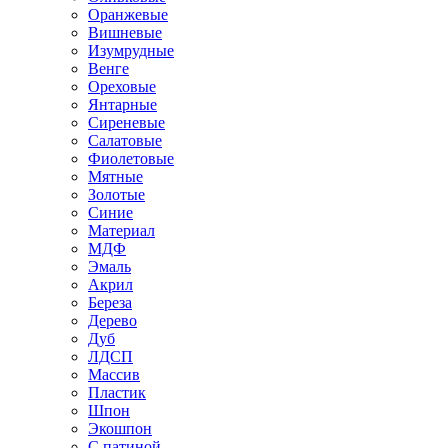
Оранжевые
Вишневые
Изумрудные
Венге
Ореховые
Янтарные
Сиреневые
Салатовые
Фиолетовые
Мятные
Золотые
Синие
Материал
МДФ
Эмаль
Акрил
Береза
Дерево
Дуб
ЛДСП
Массив
Пластик
Шпон
Экошпон
С патиной