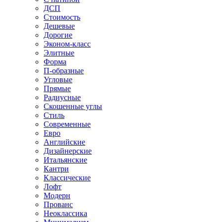
ДСП
Стоимость
Дешевые
Дорогие
Эконом-класс
Элитные
Форма
П-образные
Угловые
Прямые
Радиусные
Скошенные углы
Стиль
Современные
Евро
Английские
Дизайнерские
Итальянские
Кантри
Классические
Лофт
Модерн
Прованс
Неоклассика