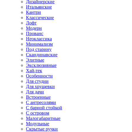
Дизайнерские
Итальянские
Кантри
Классические
Лофт
Модерн
Прованс
Неоклассика
Минимализм
Под старину
Скандинавские
Элитные
Эксклюзивные
Хай-тек
Особенности
Для студии
Для хрущевки
Для дачи
Встроенные
С антресолями
С барной стойкой
С островом
Малогабаритные
Модульные
Скрытые ручки