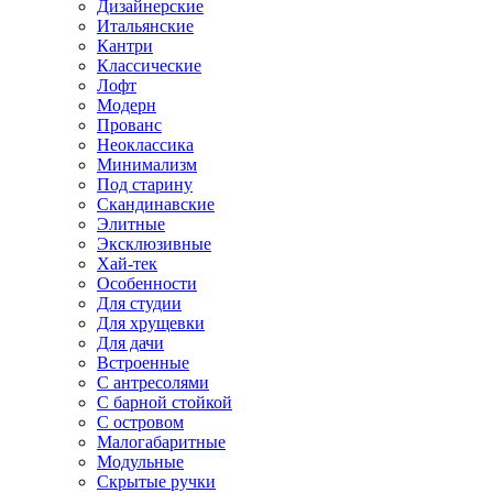
Дизайнерские
Итальянские
Кантри
Классические
Лофт
Модерн
Прованс
Неоклассика
Минимализм
Под старину
Скандинавские
Элитные
Эксклюзивные
Хай-тек
Особенности
Для студии
Для хрущевки
Для дачи
Встроенные
С антресолями
С барной стойкой
С островом
Малогабаритные
Модульные
Скрытые ручки