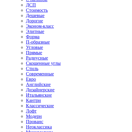
ДСП
Стоимость
Дешевые
Дорогие
Эконом-класс
Элитные
Форма
П-образные
Угловые
Прямые
Радиусные
Скошенные углы
Стиль
Современные
Евро
Английские
Дизайнерские
Итальянские
Кантри
Классические
Лофт
Модерн
Прованс
Неоклассика