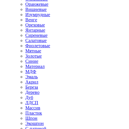
Оранжевые
Вишневые
Изумрудные
Венге
Ореховые
Янтарные
Сиреневые
Салатовые
Фиолетовые
Мятные
Золотые
Синие
Материал
МДФ
Эмаль
Акрил
Береза
Дерево
Дуб
ЛДСП
Массив
Пластик
Шпон
Экошпон
С патиной