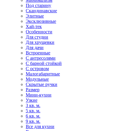
Минимализм
Под старину
Скандинавские
Элитные
Эксклюзивные
Хай-тек
Особенности
Для студии
Для хрущевки
Для дачи
Встроенные
С антресолями
С барной стойкой
С островом
Малогабаритные
Модульные
Скрытые ручки
Размер
Мини-кухни
Узкие
3 кв. м.
5 кв. м.
6 кв. м.
9 кв. м.
Все для кухни