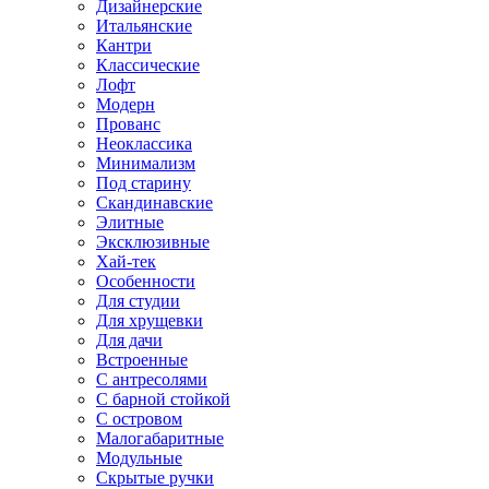
Дизайнерские
Итальянские
Кантри
Классические
Лофт
Модерн
Прованс
Неоклассика
Минимализм
Под старину
Скандинавские
Элитные
Эксклюзивные
Хай-тек
Особенности
Для студии
Для хрущевки
Для дачи
Встроенные
С антресолями
С барной стойкой
С островом
Малогабаритные
Модульные
Скрытые ручки