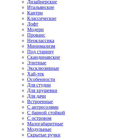
Дизайнерские
Итальянские
Кантри
Классические
Лофт
Модерн
Прованс
Неоклассика
Минимализм
Под старину
Скандинавские
Элитные
Эксклюзивные
Хай-тек
Особенности
Для студии
Для хрущевки
Для дачи
Встроенные
С антресолями
С барной стойкой
С островом
Малогабаритные
Модульные
Скрытые ручки