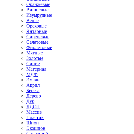
Оранжевые
Вишневые
Изумрудные
Венге
Ореховые
Янтарные
Сиреневые
Салатовые
Фиолетовые
Мятные
Золотые
Синие
Материал
МДФ
Эмаль
Акрил
Береза
Дерево
Дуб
ЛДСП
Массив
Пластик
Шпон
Экошпон
С патиной