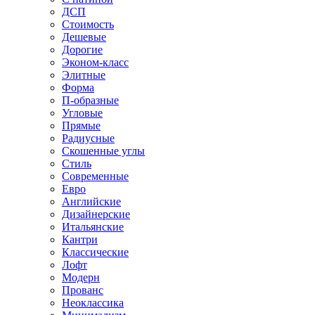
ДСП
Стоимость
Дешевые
Дорогие
Эконом-класс
Элитные
Форма
П-образные
Угловые
Прямые
Радиусные
Скошенные углы
Стиль
Современные
Евро
Английские
Дизайнерские
Итальянские
Кантри
Классические
Лофт
Модерн
Прованс
Неоклассика