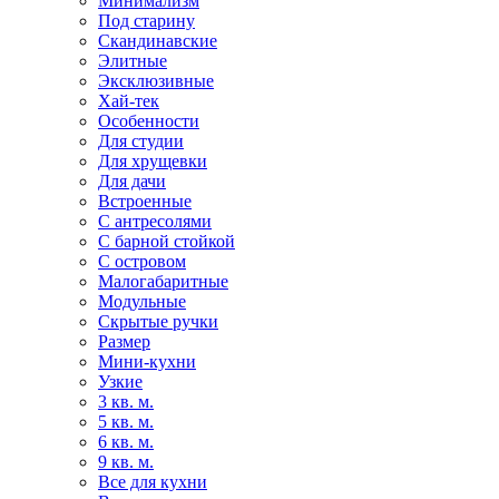
Минимализм
Под старину
Скандинавские
Элитные
Эксклюзивные
Хай-тек
Особенности
Для студии
Для хрущевки
Для дачи
Встроенные
С антресолями
С барной стойкой
С островом
Малогабаритные
Модульные
Скрытые ручки
Размер
Мини-кухни
Узкие
3 кв. м.
5 кв. м.
6 кв. м.
9 кв. м.
Все для кухни