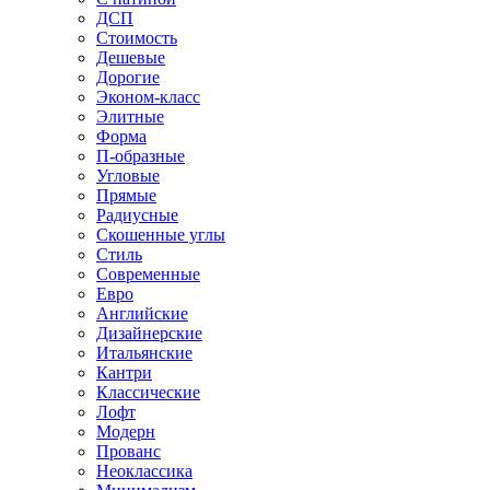
ДСП
Стоимость
Дешевые
Дорогие
Эконом-класс
Элитные
Форма
П-образные
Угловые
Прямые
Радиусные
Скошенные углы
Стиль
Современные
Евро
Английские
Дизайнерские
Итальянские
Кантри
Классические
Лофт
Модерн
Прованс
Неоклассика