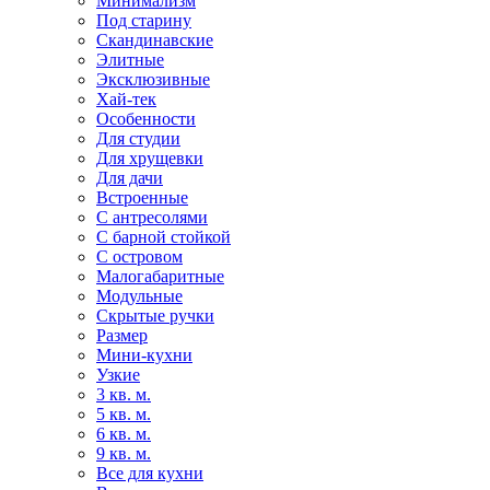
Минимализм
Под старину
Скандинавские
Элитные
Эксклюзивные
Хай-тек
Особенности
Для студии
Для хрущевки
Для дачи
Встроенные
С антресолями
С барной стойкой
С островом
Малогабаритные
Модульные
Скрытые ручки
Размер
Мини-кухни
Узкие
3 кв. м.
5 кв. м.
6 кв. м.
9 кв. м.
Все для кухни