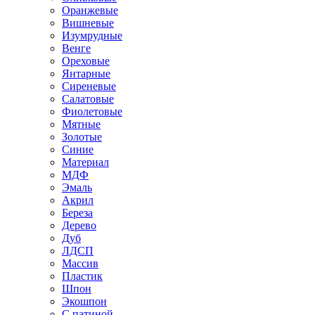
Оранжевые
Вишневые
Изумрудные
Венге
Ореховые
Янтарные
Сиреневые
Салатовые
Фиолетовые
Мятные
Золотые
Синие
Материал
МДФ
Эмаль
Акрил
Береза
Дерево
Дуб
ЛДСП
Массив
Пластик
Шпон
Экошпон
С патиной