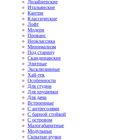
Дизайнерские
Итальянские
Кантри
Классические
Лофт
Модерн
Прованс
Неоклассика
Минимализм
Под старину
Скандинавские
Элитные
Эксклюзивные
Хай-тек
Особенности
Для студии
Для хрущевки
Для дачи
Встроенные
С антресолями
С барной стойкой
С островом
Малогабаритные
Модульные
Скрытые ручки