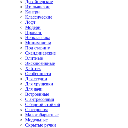
Дизайнерские
Итальянские
Кантри
Классические
Лофт
Модерн
Прованс
Неоклассика
Минимализм
Под старину
Скандинавские
Элитные
Эксклюзивные
Хай-тек
Особенности
Для студии
Для хрущевки
Для дачи
Встроенные
С антресолями
С барной стойкой
С островом
Малогабаритные
Модульные
Скрытые ручки