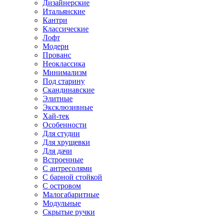
Дизайнерские
Итальянские
Кантри
Классические
Лофт
Модерн
Прованс
Неоклассика
Минимализм
Под старину
Скандинавские
Элитные
Эксклюзивные
Хай-тек
Особенности
Для студии
Для хрущевки
Для дачи
Встроенные
С антресолями
С барной стойкой
С островом
Малогабаритные
Модульные
Скрытые ручки