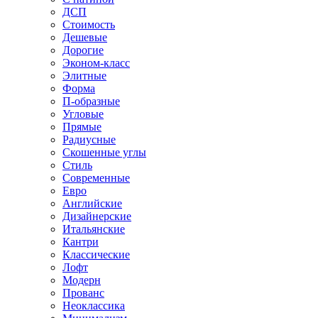
ДСП
Стоимость
Дешевые
Дорогие
Эконом-класс
Элитные
Форма
П-образные
Угловые
Прямые
Радиусные
Скошенные углы
Стиль
Современные
Евро
Английские
Дизайнерские
Итальянские
Кантри
Классические
Лофт
Модерн
Прованс
Неоклассика