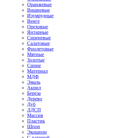
Оранжевые
Вишневые
Изумрудные
Венге
Ореховые
Янтарные
Сиреневые
Салатовые
Фиолетовые
Мятные
Золотые
Синие
Материал
МДФ
Эмаль
Акрил
Береза
Дерево
Дуб
ЛДСП
Массив
Пластик
Шпон
Экошпон
С патиной