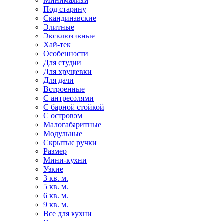
Минимализм
Под старину
Скандинавские
Элитные
Эксклюзивные
Хай-тек
Особенности
Для студии
Для хрущевки
Для дачи
Встроенные
С антресолями
С барной стойкой
С островом
Малогабаритные
Модульные
Скрытые ручки
Размер
Мини-кухни
Узкие
3 кв. м.
5 кв. м.
6 кв. м.
9 кв. м.
Все для кухни