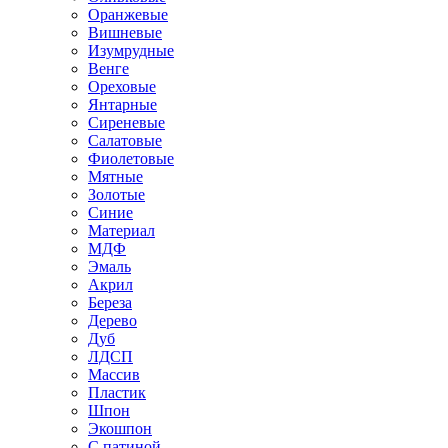
Оранжевые
Вишневые
Изумрудные
Венге
Ореховые
Янтарные
Сиреневые
Салатовые
Фиолетовые
Мятные
Золотые
Синие
Материал
МДФ
Эмаль
Акрил
Береза
Дерево
Дуб
ЛДСП
Массив
Пластик
Шпон
Экошпон
С патиной