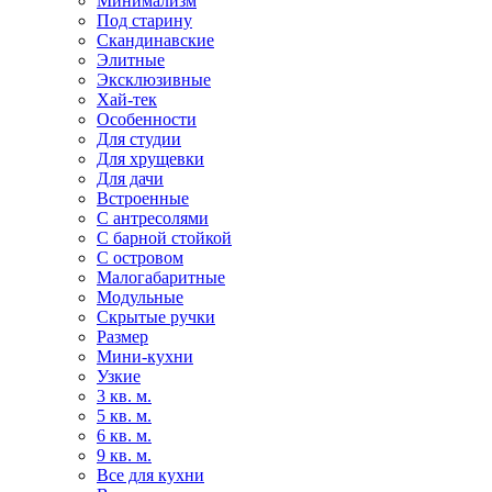
Минимализм
Под старину
Скандинавские
Элитные
Эксклюзивные
Хай-тек
Особенности
Для студии
Для хрущевки
Для дачи
Встроенные
С антресолями
С барной стойкой
С островом
Малогабаритные
Модульные
Скрытые ручки
Размер
Мини-кухни
Узкие
3 кв. м.
5 кв. м.
6 кв. м.
9 кв. м.
Все для кухни