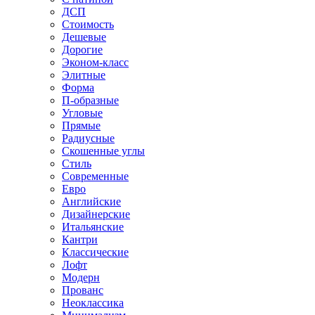
ДСП
Стоимость
Дешевые
Дорогие
Эконом-класс
Элитные
Форма
П-образные
Угловые
Прямые
Радиусные
Скошенные углы
Стиль
Современные
Евро
Английские
Дизайнерские
Итальянские
Кантри
Классические
Лофт
Модерн
Прованс
Неоклассика