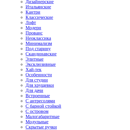
Дизайнерские
Итальянские
Кантри
Классические
Лофт
Модерн
Прованс
Неоклассика
Минимализм
Под старину
Скандинавские
Элитные
Эксклюзивные
Хай-тек
Особенности
Для студии
Для хрущевки
Для дачи
Встроенные
С антресолями
С барной стойкой
С островом
Малогабаритные
Модульные
Скрытые ручки