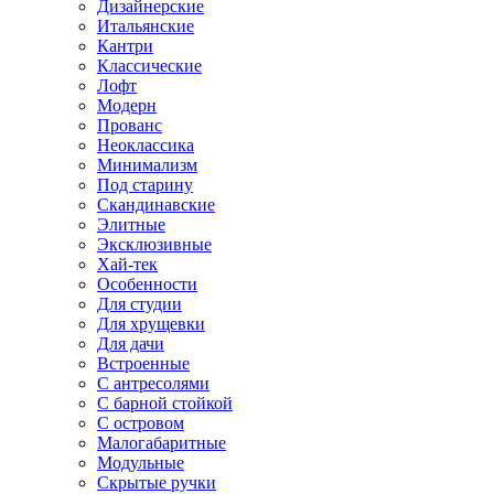
Дизайнерские
Итальянские
Кантри
Классические
Лофт
Модерн
Прованс
Неоклассика
Минимализм
Под старину
Скандинавские
Элитные
Эксклюзивные
Хай-тек
Особенности
Для студии
Для хрущевки
Для дачи
Встроенные
С антресолями
С барной стойкой
С островом
Малогабаритные
Модульные
Скрытые ручки