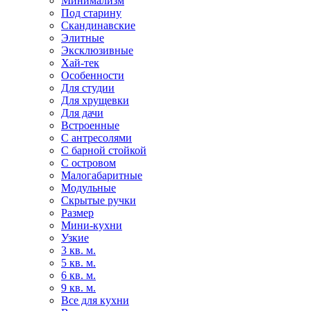
Минимализм
Под старину
Скандинавские
Элитные
Эксклюзивные
Хай-тек
Особенности
Для студии
Для хрущевки
Для дачи
Встроенные
С антресолями
С барной стойкой
С островом
Малогабаритные
Модульные
Скрытые ручки
Размер
Мини-кухни
Узкие
3 кв. м.
5 кв. м.
6 кв. м.
9 кв. м.
Все для кухни