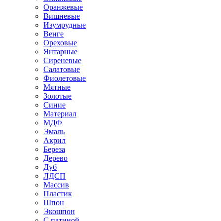
Оранжевые
Вишневые
Изумрудные
Венге
Ореховые
Янтарные
Сиреневые
Салатовые
Фиолетовые
Мятные
Золотые
Синие
Материал
МДФ
Эмаль
Акрил
Береза
Дерево
Дуб
ЛДСП
Массив
Пластик
Шпон
Экошпон
С патиной