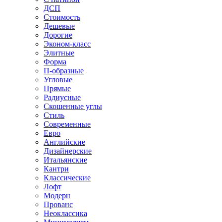
ДСП
Стоимость
Дешевые
Дорогие
Эконом-класс
Элитные
Форма
П-образные
Угловые
Прямые
Радиусные
Скошенные углы
Стиль
Современные
Евро
Английские
Дизайнерские
Итальянские
Кантри
Классические
Лофт
Модерн
Прованс
Неоклассика