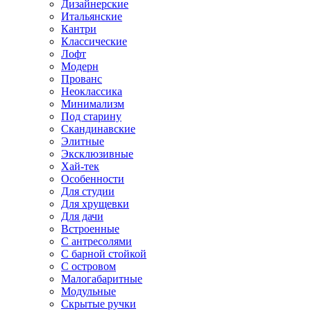
Дизайнерские
Итальянские
Кантри
Классические
Лофт
Модерн
Прованс
Неоклассика
Минимализм
Под старину
Скандинавские
Элитные
Эксклюзивные
Хай-тек
Особенности
Для студии
Для хрущевки
Для дачи
Встроенные
С антресолями
С барной стойкой
С островом
Малогабаритные
Модульные
Скрытые ручки