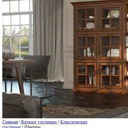
Главная
/
Каталог гостиных
/
Классические
гостиные
/ Шверин