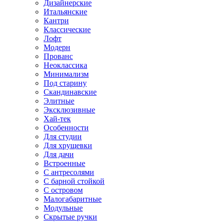
Дизайнерские
Итальянские
Кантри
Классические
Лофт
Модерн
Прованс
Неоклассика
Минимализм
Под старину
Скандинавские
Элитные
Эксклюзивные
Хай-тек
Особенности
Для студии
Для хрущевки
Для дачи
Встроенные
С антресолями
С барной стойкой
С островом
Малогабаритные
Модульные
Скрытые ручки