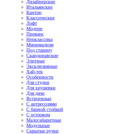
Дизайнерские
Итальянские
Кантри
Классические
Лофт
Модерн
Прованс
Неоклассика
Минимализм
Под старину
Скандинавские
Элитные
Эксклюзивные
Хай-тек
Особенности
Для студии
Для хрущевки
Для дачи
Встроенные
С антресолями
С барной стойкой
С островом
Малогабаритные
Модульные
Скрытые ручки