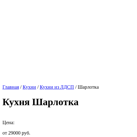
Главная
/
Кухни
/
Кухни из ЛДСП
/ Шарлотка
Кухня Шарлотка
Цена:
от 29000
руб.