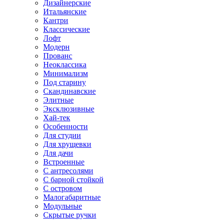
Дизайнерские
Итальянские
Кантри
Классические
Лофт
Модерн
Прованс
Неоклассика
Минимализм
Под старину
Скандинавские
Элитные
Эксклюзивные
Хай-тек
Особенности
Для студии
Для хрущевки
Для дачи
Встроенные
С антресолями
С барной стойкой
С островом
Малогабаритные
Модульные
Скрытые ручки